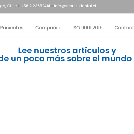
go, Chile
📱
+56 2 2365 1414
📧
info@schulz-dental.cl
Pacientes
Compañía
ISO 9001:2015
Contac
Lee nuestros artículos y
de un poco más sobre el mundo 