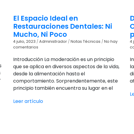
El Espacio Ideal en
D
Restauraciones Dentales: Ni
O
Mucho, Ni Poco
p
4 julio, 2023
/
Administrador
/
Notas Técnicas
/
No hay
4 
comentarios
c
Introducción La moderación es un principio
I
s
que se aplica en diversos aspectos de la vida,
l
s
desde la alimentación hasta el
d
r
comportamiento. Sorprendentemente, este
a
principio también encuentra su lugar en el
L
Leer artículo