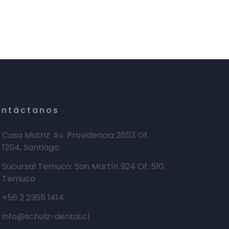
ntáctanos
Casa Matriz: Av. Providencia 2653 Of.
1204, Santiago.
Sucursal Temuco: San Martín 924 Of. 510,
Temuco
+56 2 2365 1414
info@schulz-dental.cl