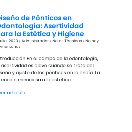
iseño de Pónticos en
dontología: Asertividad
ara la Estética y Higiene
julio, 2023
/
Administrador
/
Notas Técnicas
/
No hay
omentarios
ntroducción En el campo de la odontología,
a asertividad es clave cuando se trata del
iseño y ajuste de los pónticos en la encía. La
tención minuciosa a la estética
eer artículo