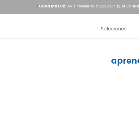
📍
Casa Matriz:
Av. Providencia 2653 Of. 1204 Santia
Soluciones
apren