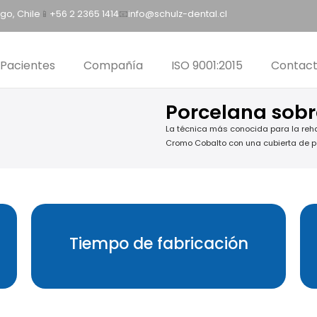
go, Chile
📱
+56 2 2365 1414
📧
info@schulz-dental.cl
Pacientes
Compañía
ISO 9001:2015
Contac
Porcelana sobr
La técnica más conocida para la reha
Cromo Cobalto con una cubierta de po
Tiempo de fabricación
5 días hábiles