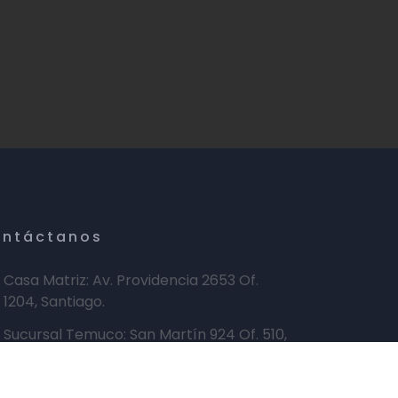
ntáctanos
Casa Matriz: Av. Providencia 2653 Of.
1204, Santiago.
Sucursal Temuco: San Martín 924 Of. 510,
Temuco
+56 2 2365 1414