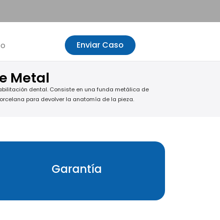
Enviar Caso
to
e Metal
bilitación dental. Consiste en una funda metálica de
rcelana para devolver la anatomía de la pieza.
Garantía
5 años