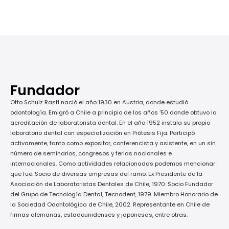
Fundador
Otto Schulz Rastl nació el año 1930 en Austria, donde estudió
odontología. Emigró a Chile a principio de los años ’50 donde obtuvo la
acreditación de laboratorista dental. En el año 1952 instala su propio
laboratorio dental con especialización en Prótesis Fija. Participó
activamente, tanto como expositor, conferencista y asistente, en un sin
número de seminarios, congresos y ferias nacionales e
internacionales. Como actividades relacionadas podemos mencionar
que fue: Socio de diversas empresas del ramo. Ex Presidente de la
Asociación de Laboratoristas Dentales de Chile, 1970. Socio Fundador
del Grupo de Tecnología Dental, Tecnodent, 1979. Miembro Honorario de
la Sociedad Odontológica de Chile, 2002. Representante en Chile de
firmas alemanas, estadounidenses y japonesas, entre otras.